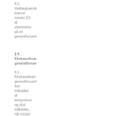
8.2.
Vedtægtsændringer
kræver
mindst 2/3
af
stemmerne
på en
generalforsamling.
§ 9.
Ekstraordinær
generalforsamling.
9.1.
Ekstraordinær
generalforsamling
kan
indkaldes
af
bestyrelsen
og skal
indkaldes,
når mindst