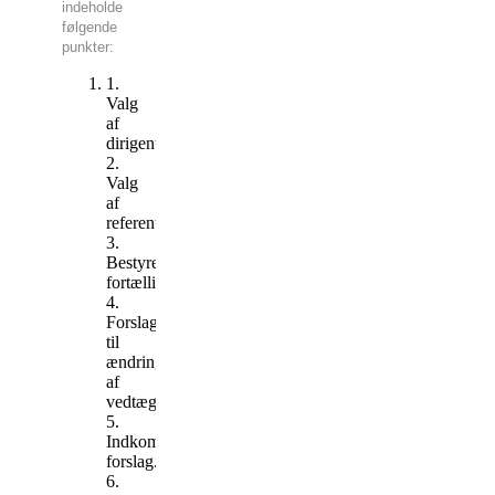
indeholde
følgende
punkter:
1.
Valg
af
dirigent.
2.
Valg
af
referent
3.
Bestyrelsens
fortælling.
4.
Forslag
til
ændring
af
vedtægter
5.
Indkomne
forslag.
6.