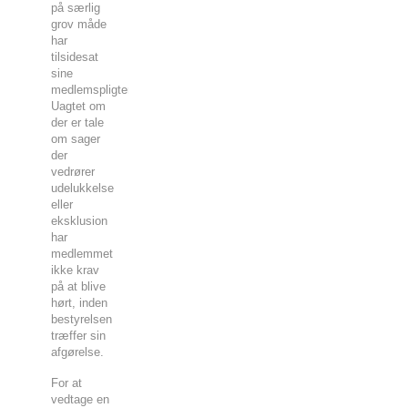
på særlig
grov måde
har
tilsidesat
sine
medlemspligter.
Uagtet om
der er tale
om sager
der
vedrører
udelukkelse
eller
eksklusion
har
medlemmet
ikke krav
på at blive
hørt, inden
bestyrelsen
træffer sin
afgørelse.
For at
vedtage en