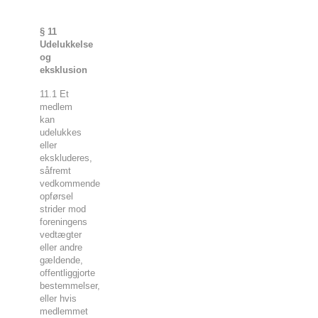
§ 11
Udelukkelse
og
eksklusion
11.1 Et
medlem
kan
udelukkes
eller
ekskluderes,
såfremt
vedkommendes
opførsel
strider mod
foreningens
vedtægter
eller andre
gældende,
offentliggjorte
bestemmelser,
eller hvis
medlemmet