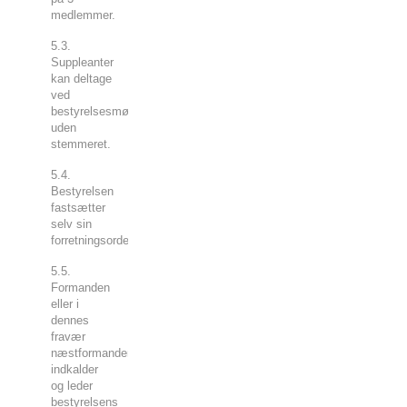
medlemmer.
5.3.
Suppleanter
kan deltage
ved
bestyrelsesmøder, dog
uden
stemmeret.
5.4.
Bestyrelsen
fastsætter
selv sin
forretningsorden.
5.5.
Formanden
eller i
dennes
fravær
næstformanden
indkalder
og leder
bestyrelsens