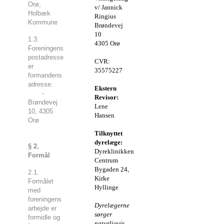
Orø,
v/ Jannick
Holbæk
Ringius
Kommune
Brøndevej
10
1.3.
4305 Orø
Foreningens
postadresse
CVR:
er
35575227
formandens
adresse.
Ekstern
-
Revisor:
Brøndevej
Lene
10, 4305
Hansen
Orø
Tilknyttet
dyrelæge:
§ 2.
Dyreklinikken
Formål
Centrum
Bygaden 24,
2.1.
Kirke
Formålet
Hyllinge
med
foreningens
Dyrelægerne
arbejde er
sørger
formidle og
naturligvis