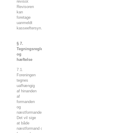
revisor.
Revisoren
kan
foretage
uanmeldt
kasseeftersyn.
§ 7.
Tegningsregler
og
hæftelse
7.1.
Foreningen
tegnes
uafhængig
af hinanden
af
formanden
og
næstformanden.
Det vil sige
at både
næstformand og