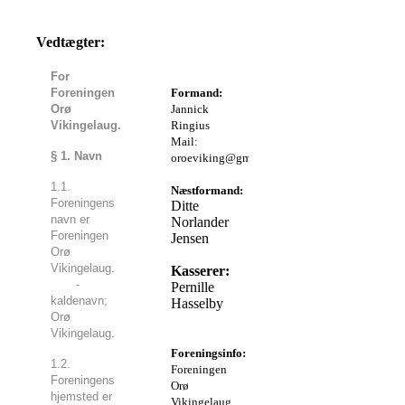
Vedtægter:
Bestyrelsen:
For
Foreningen
Formand:
Orø
Jannick
Vikingelaug.
Ringius
Mail:
§ 1. Navn
oroeviking@gmail.com
1.1.
Næstformand:
Foreningens
Ditte
navn er
Norlander
Foreningen
Jensen
Orø
Vikingelaug.
Kasserer:
-
Pernille
kaldenavn;
Hasselby
Orø
Vikingelaug.
Foreningsinfo:
1.2.
Foreningen
Foreningens
Orø
hjemsted er
Vikingelaug