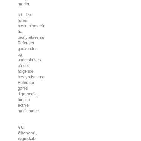
møder.
5.6. Der
føres
beslutningsreferat
fra
bestyrelsesmøderne.
Referatet
godkendes
og
underskrives
på det
følgende
bestyrelsesmøde.
Referater
gøres
tilgængeligt
for alle
aktive
medlemmer.
§ 6.
Økonomi,
regnskab