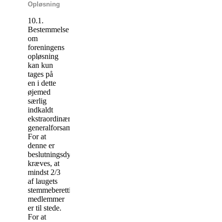
Opløsning
10.1.
Bestemmelse
om
foreningens
opløsning
kan kun
tages på
en i dette
øjemed
særlig
indkaldt
ekstraordinær
generalforsamling.
For at
denne er
beslutningsdygtig
kræves, at
mindst 2/3
af laugets
stemmeberettigede
medlemmer
er til stede.
For at