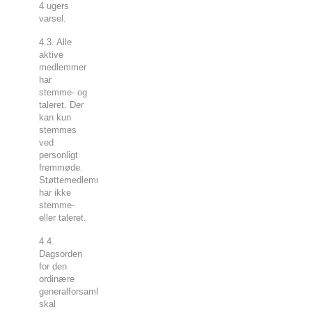
4 ugers
varsel.
4.3. Alle
aktive
medlemmer
har
stemme- og
taleret. Der
kan kun
stemmes
ved
personligt
fremmøde.
Støttemedlemmer
har ikke
stemme-
eller taleret.
4.4.
Dagsorden
for den
ordinære
generalforsamling
skal