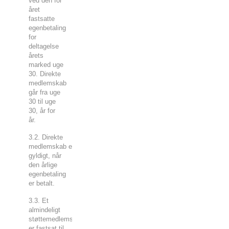
ved den for
året
fastsatte
egenbetaling
for
deltagelse
årets
marked uge
30. Direkte
medlemskab
går fra uge
30 til uge
30, år for
år.
3.2. Direkte
medlemskab er
gyldigt, når
den årlige
egenbetaling
er betalt.
3.3. Et
almindeligt
støttemedlemskab
er fastsat til