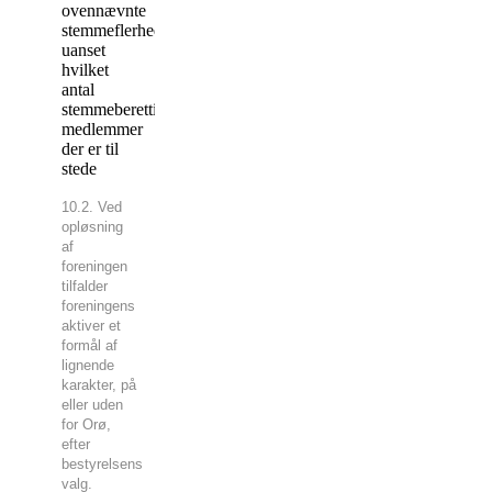
ovennævnte
stemmeflerhed,
uanset
hvilket
antal
stemmeberettigede
medlemmer
der er til
stede
10.2. Ved
opløsning
af
foreningen
tilfalder
foreningens
aktiver et
formål af
lignende
karakter, på
eller uden
for Orø,
efter
bestyrelsens
valg.