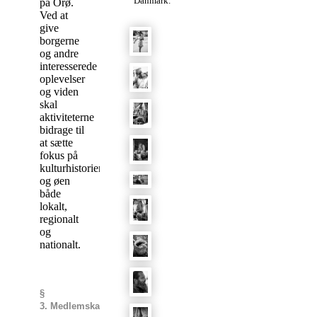
Danmark.
på Orø.
Ved at
give
borgerne
og andre
interesserede
oplevelser
og viden
skal
aktiviteterne
bidrage til
at sætte
fokus på
kulturhistorien
og øen
både
lokalt,
regionalt
og
nationalt.
§
3. Medlemskab