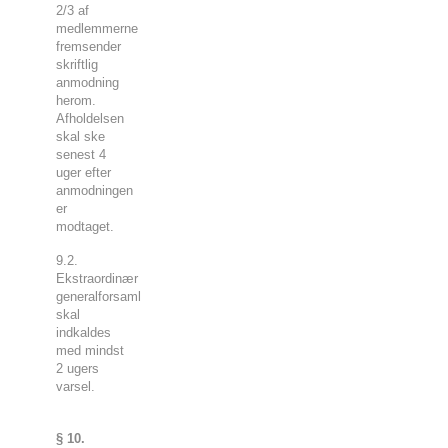
2/3 af
medlemmerne
fremsender
skriftlig
anmodning
herom.
Afholdelsen
skal ske
senest 4
uger efter
anmodningen
er
modtaget.
9.2.
Ekstraordinær
generalforsamling
skal
indkaldes
med mindst
2 ugers
varsel.
§ 10.