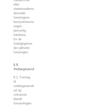
medlemmer
eller
støttemedlemer,
derunder
foreningens
bestyrelsesmedlemmer,
nogen
personlig
hæftelse
for de
forpligtigelser,
der påhviler
foreningen.
§ 8.
Vedtægtsændringer
8.1. Forslag
til
vedtægtsændringer deles
ud og
cirkuleres
blandt
forsamlingen.