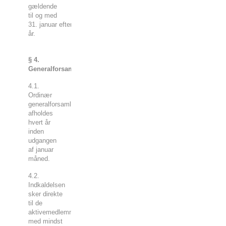
gældende
til og med
31. januar efterfølgende
år.
§ 4.
Generalforsamling
4.1.
Ordinær
generalforsamling
afholdes
hvert år
inden
udgangen
af januar
måned.
4.2.
Indkaldelsen
sker direkte
til de
aktivemedlemmer
med mindst