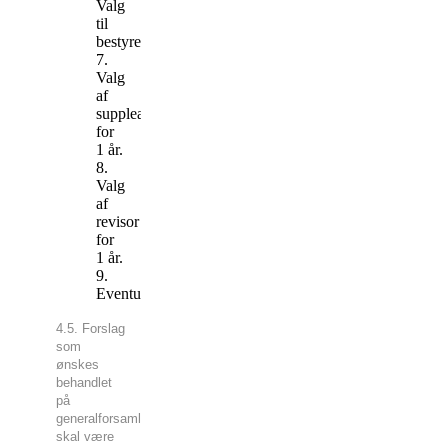
Valg
til
bestyrelsen.
7.
Valg
af
suppleanter
for
1 år.
8.
Valg
af
revisor
for
1 år.
9.
Eventuelt.
4.5. Forslag
som
ønskes
behandlet
på
generalforsamlingen
skal være