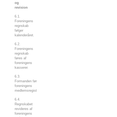
og
revision
6.1.
Foreningens
regnskab
følger
kalenderåret.
6.2.
Foreningens
regnskab
føres af
foreningens
kasserer.
6.3.
Formanden fører
foreningens
medlemsregister.
6.4.
Regnskabet
revideres af
foreningens