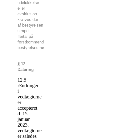
udelukkelse
eller
eksklusion
kræves der
af bestyrelsen
simpelt
flertal på
førstkommende
bestyrelsesmøde.
§ 12.
Datering
12.5
Ændringer
i
vedtægterne
er
accepteret
d. 15
januar
2023,
vedtægterne
er således