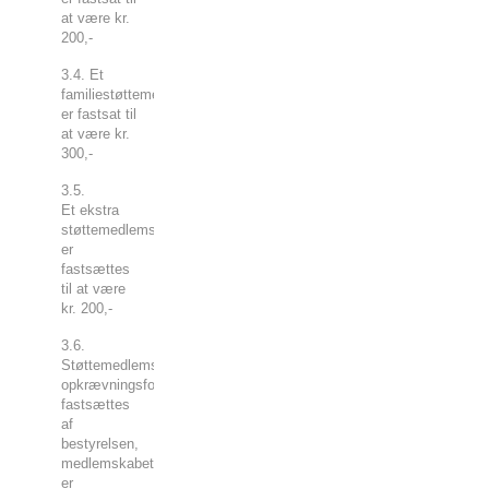
at være kr.
200,-
3.4. Et
familiestøttemedlemskab
er fastsat til
at være kr.
300,-
3.5.
Et ekstra
støttemedlemskab
er
fastsættes
til at være
kr. 200,-
3.6.
Støttemedlemskab og
opkrævningsform
fastsættes
af
bestyrelsen,
medlemskabet
er