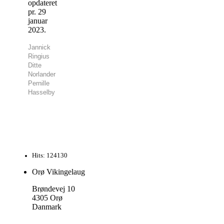
opdateret
pr. 29
januar
2023.
Jannick
Ringius
Ditte
Norlander
Pernille
Hasselby
Hits: 124130
Orø Vikingelaug
Brøndevej 10
4305 Orø
Danmark