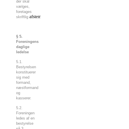
der skal
vælges,
foretages
afstemning.
skriftlig
§ 5.
Foreningens
daglige
ledelse
5.1.
Bestyrelsen
konstituerer
sig med
formand,
næstformand
og
kasserer.
5.2.
Foreningen
ledes af en
bestyrelse
på 3