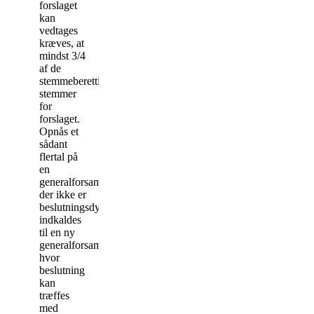
forslaget
kan
vedtages
kræves, at
mindst 3/4
af de
stemmeberettigede
stemmer
for
forslaget.
Opnås et
sådant
flertal på
en
generalforsamling,
der ikke er
beslutningsdygtig,
indkaldes
til en ny
generalforsamling,
hvor
beslutning
kan
træffes
med