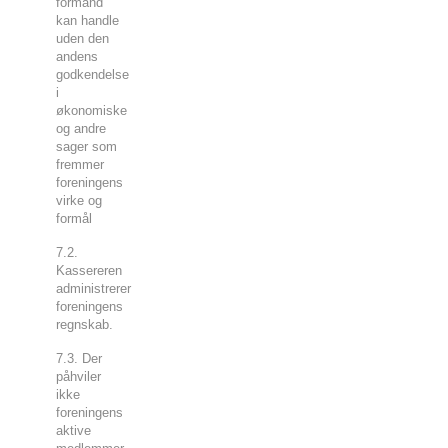
formand
kan handle
uden den
andens
godkendelse
i
økonomiske
og andre
sager som
fremmer
foreningens
virke og
formål
7.2.
Kassereren
administrerer
foreningens
regnskab.
7.3. Der
påhviler
ikke
foreningens
aktive