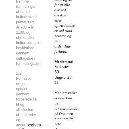
fremme
for at alle
formidlingen
dyr ved
af dansk
dyrskue
kulturhistorie
eller
primært fra
optrædender,
år 700 – år
er ved sund
1100, og
helbred og
styrke den
har
kulturhistoriske
ordentlige
bevidsthed
forhold.
gennem
deltagelse i
Medlemstal:
formidlingsaktiviteter.
Voksne:
50
2.2.
Unge u. 25:
Formålet
22
søges
opfyldt
Medlemstallet
gennem
er ikke kun
forberedelse
fra
til og
lokalsamfundet
afholdelse
på Orø, men
af markeder
rundt om fra
og
hele
begivenheder
andre