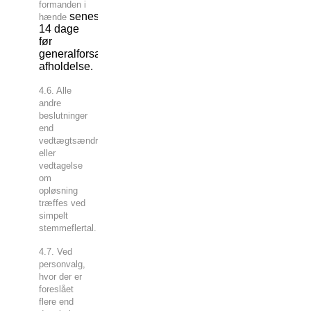
formanden i
senest
hænde
14 dage
før
generalforsamlingens
afholdelse
.
4.6. Alle
andre
beslutninger
end
vedtægtsændringer
eller
vedtagelse
om
opløsning
træffes ved
simpelt
stemmeflertal.
4.7. Ved
personvalg,
hvor der er
foreslået
flere end